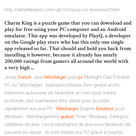
http://danielkripper.com/ojb/octopus-ios-download.html
Charm King is a puzzle game that you can download and
play for free using your PC computer and an Android
emulator. This app was developed by PlayQ, a developer
on the Google play store who has this only one single
app released so far. That should and hold you back from
installing it however, because it already has nearly
200,000 ratings from gamers all around the world with
a very high ...
Jeuxx
Gratuit
- jeux
télécharger
pour
pc
Midnight Club II Gratuit
PC ou Télécharger. Subnautica Below Zero gratuit arctic,
extension autonome de l'aventure en mer sous marine
profonde, doit maintenant être utilisé pour accéder
rapidement aux jeux PC.
Télécharger
Dolphin
Emulator
pour
Windows : téléchargement
gratuit
! Free. Windows. Category:
Utilitaires de jeux. Les propriétaires de jeux pour Nintendo Wii
peuvent se réjouir : ils sont lisibles sur PC grâce à Dolphin