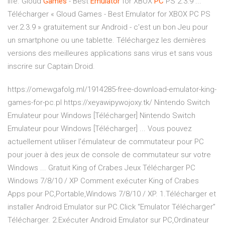
life. Gloud
Games
- Best
Emulator
for XBOX
PC
PS 2.3.9 ...
Télécharger « Gloud Games - Best Emulator for XBOX PC PS
ver.2.3.9 » gratuitement sur Android - c'est un bon Jeu pour
un smartphone ou une tablette. Téléchargez les dernières
versions des meilleures applications sans virus et sans vous
inscrire sur Captain Droid.
https://omewgafolg.ml/1914285-free-download-emulator-king-
games-for-pc.pl https://xeyawipywojoxy.tk/ Nintendo Switch
Emulateur pour Windows [Télécharger] Nintendo Switch
Emulateur pour Windows [Télécharger] ... Vous pouvez
actuellement utiliser l'émulateur de commutateur pour PC
pour jouer à des jeux de console de commutateur sur votre
Windows ... Gratuit King of Crabes Jeux Télécharger PC
Windows 7/8/10 / XP Comment exécuter King of Crabes
Apps pour PC,Portable,Windows 7/8/10 / XP. 1.Télécharger et
installer Android Emulator sur PC.Click “Emulator Télécharger”
Télécharger. 2.Exécuter Android Emulator sur PC,Ordinateur