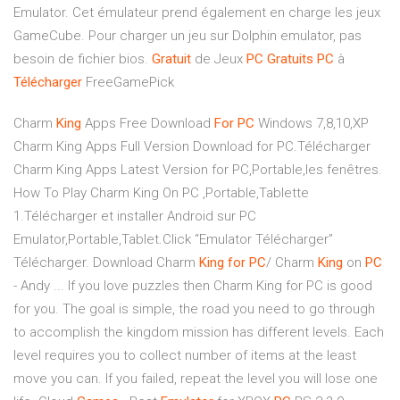
Emulator. Cet émulateur prend également en charge les jeux
GameCube. Pour charger un jeu sur Dolphin emulator, pas
besoin de fichier bios.
Gratuit
de Jeux
PC
Gratuits
PC
à
Télécharger
FreeGamePick
Charm
King
Apps Free Download
For PC
Windows 7,8,10,XP
Charm King Apps Full Version Download for PC.Télécharger
Charm King Apps Latest Version for PC,Portable,les fenêtres.
How To Play Charm King On PC ,Portable,Tablette
1.Télécharger et installer Android sur PC
Emulator,Portable,Tablet.Click “Emulator Télécharger”
Télécharger. Download Charm
King
for PC
/ Charm
King
on
PC
- Andy ... If you love puzzles then Charm King for PC is good
for you. The goal is simple, the road you need to go through
to accomplish the kingdom mission has different levels. Each
level requires you to collect number of items at the least
move you can. If you failed, repeat the level you will lose one