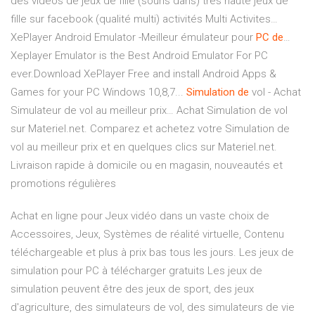
des videos de jeux de fille (souris dans) très haute jeux de
fille sur facebook (qualité multi) activités Multi Activites…
XePlayer Android Emulator -Meilleur émulateur pour
PC
de
…
Xeplayer Emulator is the Best Android Emulator For PC
ever.Download XePlayer Free and install Android Apps &
Games for your PC Windows 10,8,7...
Simulation
de
vol - Achat
Simulateur de vol au meilleur prix…
Achat Simulation de vol
sur Materiel.net. Comparez et achetez votre Simulation de
vol au meilleur prix et en quelques clics sur Materiel.net.
Livraison rapide à domicile ou en magasin, nouveautés et
promotions régulières
Achat en ligne pour Jeux vidéo dans un vaste choix de
Accessoires, Jeux, Systèmes de réalité virtuelle, Contenu
téléchargeable et plus à prix bas tous les jours. Les jeux de
simulation pour PC à télécharger gratuits Les jeux de
simulation peuvent être des jeux de sport, des jeux
d'agriculture, des simulateurs de vol, des simulateurs de vie