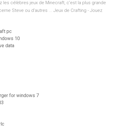
z les célèbres jeux de Minecraft, c'est la plus grande
erne Steve ou d'autres ... Jeux de Crafting - Jouez
aft pc
windows 10
ve data
arger for windows 7
03
lc