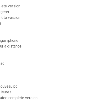
lete version
rgerer
lete version
s
ger iphone
ur à distance
mac
 nouveau pc
 itunes
pdated complete version