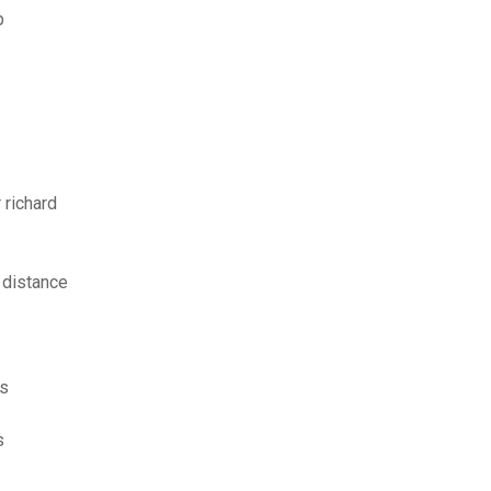
p
 richard
a distance
os
s