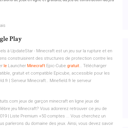
ais
gle Play
els à UpdateStar - Minecraft est un jeu sur la rupture et en
ens construisirent des structures de protection contre les
er
le
Launcher
Minecraft
Epic-Cube
gratuit
…
Télécharger
tible, gratuit et compatible Epicube, accessible pour les
eld.fr | Serveur Minecraft…
Minefield.fr le serveur
atuits.com jeux de garçon minecraft en ligne jeux de
lèbre jeu Minecraft? Vous adorerez retrouver ce jeu de
 2019 | Liste Premium +50 comptes ... Vous cherchez un
us parlerons du domaine des jeux. Ainsi, vous devez savoir