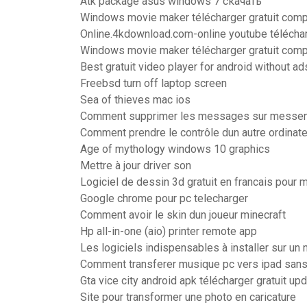
Atk package asus windows 7 скачать
Windows movie maker télécharger gratuit comp
Online.4kdownload.com-online youtube télécha
Windows movie maker télécharger gratuit comp
Best gratuit video player for android without ad
Freebsd turn off laptop screen
Sea of thieves mac ios
Comment supprimer les messages sur messen
Comment prendre le contrôle dun autre ordinate
Age of mythology windows 10 graphics
Mettre à jour driver son
Logiciel de dessin 3d gratuit en francais pour 
Google chrome pour pc telecharger
Comment avoir le skin dun joueur minecraft
Hp all-in-one (aio) printer remote app
Les logiciels indispensables à installer sur un
Comment transferer musique pc vers ipad sans
Gta vice city android apk télécharger gratuit u
Site pour transformer une photo en caricature