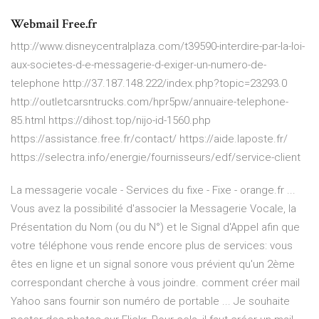
Webmail Free.fr
http://www.disneycentralplaza.com/t39590-interdire-par-la-loi-
aux-societes-d-e-messagerie-d-exiger-un-numero-de-
telephone http://37.187.148.222/index.php?topic=23293.0
http://outletcarsntrucks.com/hpr5pw/annuaire-telephone-
85.html https://dihost.top/nijo-id-1560.php
https://assistance.free.fr/contact/ https://aide.laposte.fr/
https://selectra.info/energie/fournisseurs/edf/service-client
La messagerie vocale - Services du fixe - Fixe - orange.fr ...
Vous avez la possibilité d'associer la Messagerie Vocale, la
Présentation du Nom (ou du N°) et le Signal d'Appel afin que
votre téléphone vous rende encore plus de services: vous
êtes en ligne et un signal sonore vous prévient qu'un 2ème
correspondant cherche à vous joindre. comment créer mail
Yahoo sans fournir son numéro de portable ... Je souhaite