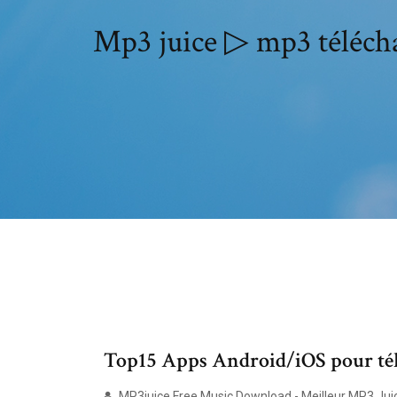
Mp3 juice ▷ mp3 télécha
Top15 Apps Android/iOS pour télé
MP3juice Free Music Download - Meilleur MP3 Juice