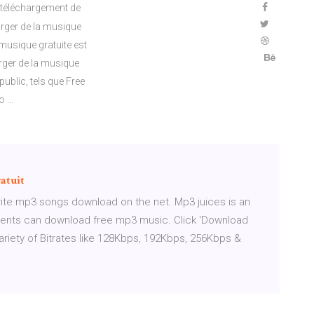
e téléchargement de
arger de la musique
musique gratuite est
rger de la musique
ublic, tels que Free
 ...
atuit
rite mp3 songs download on the net. Mp3 juices is an
ients can download free mp3 music. Click 'Download
riety of Bitrates like 128Kbps, 192Kbps, 256Kbps &