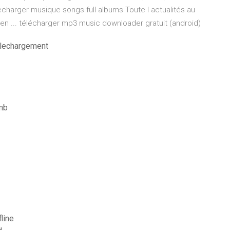
charger musique songs full albums Toute l actualités au
 en ... télécharger mp3 music downloader gratuit (android)
telechargement
0mb
line