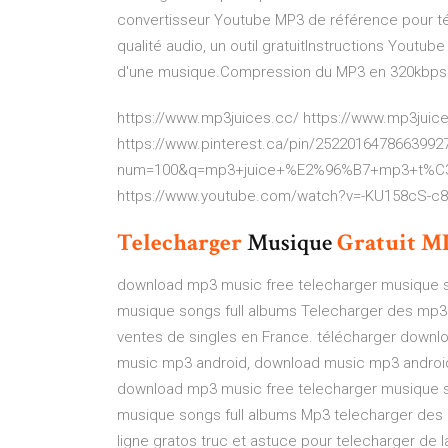
convertisseur Youtube MP3 de référence pour t
qualité audio, un outil gratuitInstructions Youtube
d'une musique.Compression du MP3 en 320kbps
https://www.mp3juices.cc/ https://www.mp3juices
https://www.pinterest.ca/pin/2522016478663992
num=100&q=mp3+juice+%E2%96%B7+mp3+t%C3%
https://www.youtube.com/watch?v=-KU158cS-c8
Telecharger
Musique
Gratuit
M
download mp3 music free telecharger musique so
musique songs full albums Telecharger des mp3
ventes de singles en France. télécharger downl
music mp3 android, download music mp3 android
download mp3 music free telecharger musique so
musique songs full albums Mp3 telecharger des 
ligne gratos truc et astuce pour telecharger de