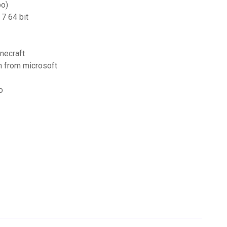
bo)
7 64 bit
necraft
n from microsoft
о