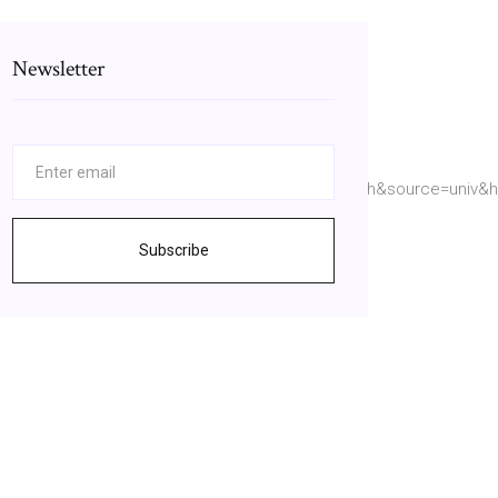
Newsletter
9chargers+320kbps+songs+mobile&tbm=isch&source=univ&hl
Subscribe