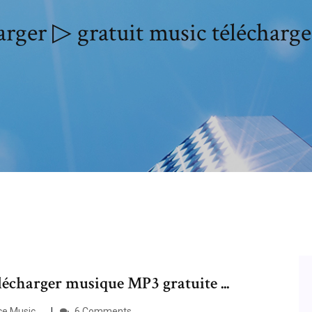
rger ▷ gratuit music télécharg
charger musique MP3 gratuite ...
 Music ...
6 Comments