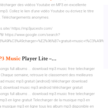
élécharger des vidéos Youtube en MP3 en excellente
 mp3. Collez le lien d'une vidéo Youtube ou écrivez le titre
. Téléchargements anonymes.
.site/ https://mp3juicestv.com/
78/ https://www.google.com/search?
A9l%C3%A9charger+%E2%96%B7+gratuit+music+t%C3%A9l%C3%A
P
3
Music
Player Lite –…
ngs full albums ... download mp3 music free telecharger
 Chaque semaine, retrouve le classement des meilleures
oad music mp3 gratuit (android) télécharger download
, download music mp3 android télécharger gratuit
ngs full albums ... download mp3 music free telecharger
mp3 en ligne gratuit Telecharger de la musique mp3 en
 la musique mp3 en ligne tous les album mp3 disponible en