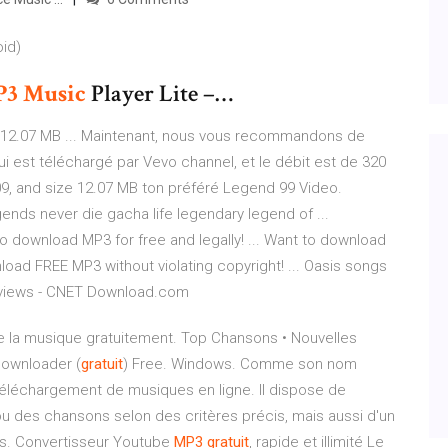
oid)
P
3
Music
Player Lite –…
12.07 MB ... Maintenant, nous vous recommandons de
i est téléchargé par Vevo channel, et le débit est de 320
9, and size 12.07 MB ton préféré Legend 99 Video.
ends never die gacha life legendary legend of ...
download MP3 for free and legally! ... Want to download
load FREE MP3 without violating copyright! ... Oasis songs
eviews - CNET Download.com
e la musique gratuitement. Top Chansons • Nouvelles
ownloader (
gratuit
) Free. Windows. Comme son nom
 téléchargement de musiques en ligne. Il dispose de
u des chansons selon des critères précis, mais aussi d'un
es. Convertisseur Youtube
MP
3
gratuit
, rapide et illimité Le