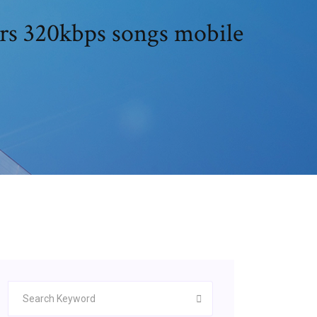
ers 320kbps songs mobile