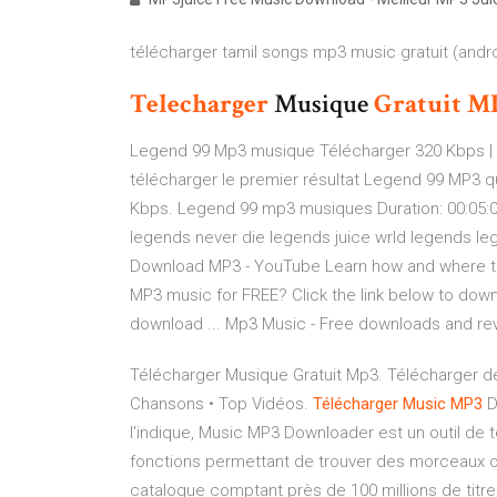
télécharger tamil songs mp3 music gratuit (andr
Telecharger
Musique
Gratuit
M
Legend 99 Mp3 musique Télécharger 320 Kbps | 
télécharger le premier résultat Legend 99 MP3 qu
Kbps. Legend 99 mp3 musiques Duration: 00:05:0
legends never die legends juice wrld legends leg
Download MP3 - YouTube Learn how and where to 
MP3 music for FREE? Click the link below to down
download ... Mp3 Music - Free downloads and r
Télécharger Musique Gratuit Mp3. Télécharger d
Chansons • Top Vidéos.
Télécharger
Music
MP
3
D
l'indique, Music MP3 Downloader est un outil de
fonctions permettant de trouver des morceaux o
catalogue comptant près de 100 millions de titr