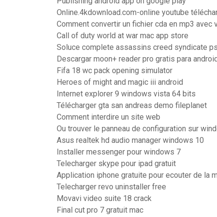
Publishing android app on google play
Online.4kdownload.com-online youtube télécha
Comment convertir un fichier cda en mp3 avec v
Call of duty world at war mac app store
Soluce complete assassins creed syndicate p
Descargar moon+ reader pro gratis para androi
Fifa 18 wc pack opening simulator
Heroes of might and magic iii android
Internet explorer 9 windows vista 64 bits
Télécharger gta san andreas demo fileplanet
Comment interdire un site web
Ou trouver le panneau de configuration sur wi
Asus realtek hd audio manager windows 10
Installer messenger pour windows 7
Telecharger skype pour ipad gratuit
Application iphone gratuite pour ecouter de la 
Telecharger revo uninstaller free
Movavi video suite 18 crack
Final cut pro 7 gratuit mac