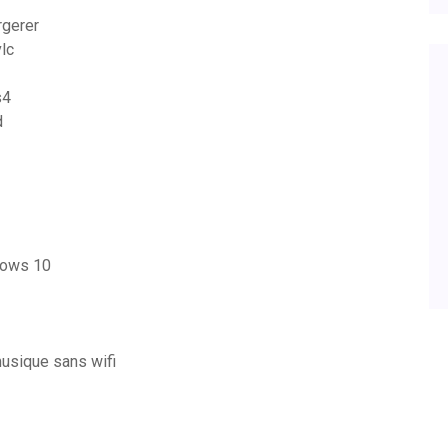
rgerer
lc
s4
d
ndows 10
musique sans wifi