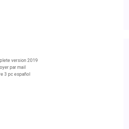
mplete version 2019
yer par mail
re 3 pc español
3