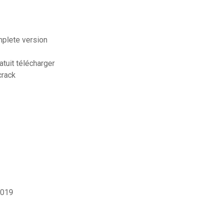
mplete version
tuit télécharger
crack
2019