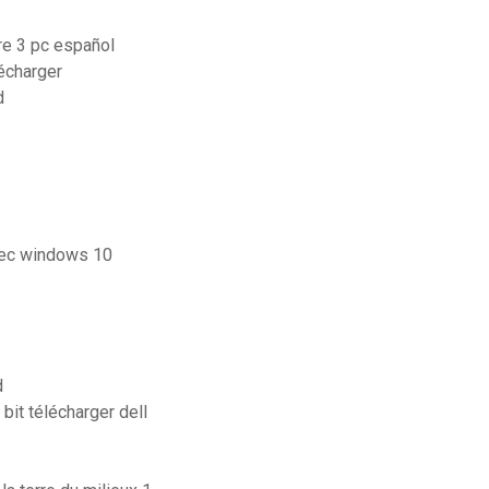
re 3 pc español
lécharger
d
vec windows 10
d
bit télécharger dell