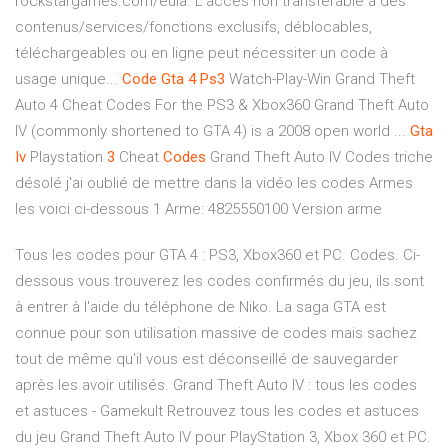
rockstargames.com/eula. L'accès non transférable à des
contenus/services/fonctions exclusifs, déblocables,
téléchargeables ou en ligne peut nécessiter un code à
usage unique...
Code
Gta
4
Ps
3
Watch-Play-Win Grand Theft
Auto 4 Cheat Codes For the PS3 & Xbox360 Grand Theft Auto
IV (commonly shortened to GTA 4) is a 2008 open world ...
Gta
Iv
Playstation
3
Cheat
Codes
Grand Theft Auto IV Codes triche
désolé j'ai oublié de mettre dans la vidéo les codes Armes
les voici ci-dessous 1 Arme: 4825550100 Version arme
Tous les codes pour GTA 4 : PS3, Xbox360 et PC. Codes. Ci-
dessous vous trouverez les codes confirmés du jeu, ils sont
à entrer à l'aide du téléphone de Niko. La saga GTA est
connue pour son utilisation massive de codes mais sachez
tout de même qu'il vous est déconseillé de sauvegarder
après les avoir utilisés. Grand Theft Auto IV : tous les codes
et astuces - Gamekult Retrouvez tous les codes et astuces
du jeu Grand Theft Auto IV pour PlayStation 3, Xbox 360 et PC.