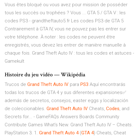
Vous êtes bloqué ou vous avez pour mission de posséder
tous les succès ou trophées ? Vous ... GTA 5 / GTA V : les
codes PS3 - grandtheftauto5.fr Les codes PS3 de GTA 5
Contrairement à GTA IV, vous ne pouvez pas les entrer sur
votre téléphone. À noter : les codes ne peuvent être
enregistrés, vous devez les entrer de manière manuelle à
chaque fois. Grand Theft Auto IV : tous les codes et astuces -
Gamekult
Histoire du jeu vidéo — Wikipédia
Trucos de
Grand
Theft
Auto
IV
para
PS
3
Aquí encontrarás
todas los trucos de GTA 4 y sus diferentes expansiones✅
además de secretos, consejos, easter eggs y localización
de coleccionables.
Grand
Theft
Auto
IV
Cheats,
Codes
, and
Secrets for... - GameFAQs Answers Boards Community
Contribute Games What’s New. Grand Theft Auto IV – Cheats.
PlayStation 3. 1.
Grand
Theft
Auto
4
(
GTA
4
) Cheats, Cheat