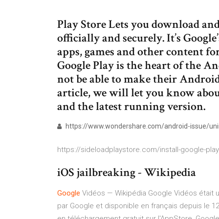
Play Store Lets you download and
officially and securely. It’s Google
apps, games and other content fo
Google Play is the heart of the A
not be able to make their Android
article, we will let you know abo
and the latest running version.
https://www.wondershare.com/android-issue/unins
https://sideloadplaystore.com/install-google-play
iOS jailbreaking - Wikipedia
Google
Vidéos — Wikipédia
Google Vidéos était 
par Google et disponible en français depuis le 12 
en téléchargement gratuit sur l'AppStore, Google