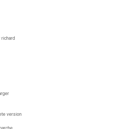
 richard
arger
ete version
marche