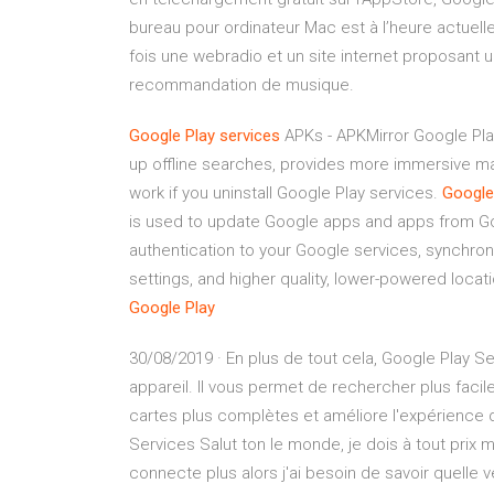
bureau pour ordinateur Mac est à l’heure actue
fois une webradio et un site internet proposant 
recommandation de musique.
Google
Play
services
APKs - APKMirror Google Pla
up offline searches, provides more immersive 
work if you uninstall Google Play services.
Google
is used to update Google apps and apps from Goo
authentication to your Google services, synchroni
settings, and higher quality, lower-powered loca
Google
Play
30/08/2019 · En plus de tout cela, Google Play Se
appareil. Il vous permet de rechercher plus fac
cartes plus complètes et améliore l'expérience d
Services Salut ton le monde, je dois à tout prix 
connecte plus alors j'ai besoin de savoir quelle