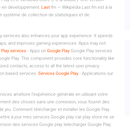
lle en développement.
Last
.fm — Wikipédia
Last.fm est à la
un système de collection de statistiques et de
y services also enhances your app experience. It speeds
maps, and improves gaming experiences. Apps may not
Play
services
- Apps on
Google
Play
Google Play services
gle Play. This component provides core functionality like
zed contacts, access to all the latest user privacy
tion based services.
Services
Google
Play
- Applications sur
rvices améliore l'expérience générale en utilisant votre
ilement des choses sans une connexion, vous fournit des
e jeu. Comment télécharger et installer les Google Play
mettre à jour mes services Google play car play store ne se
 version des services Google play telecharger Google Play