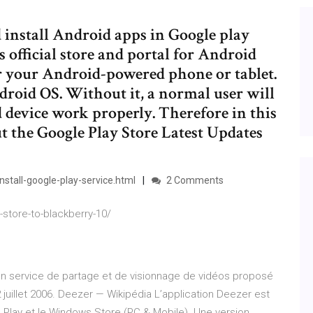
 install Android apps in Google play
’s official store and portal for Android
r your Android-powered phone or tablet.
ndroid OS. Without it, a normal user will
 device work properly. Therefore in this
ut the Google Play Store Latest Updates
tall-google-play-service.html
2 Comments
-store-to-blackberry-10/
un service de partage et de visionnage de vidéos proposé
juillet 2006.
Deezer — Wikipédia
L’application Deezer est
 Play et le Windows Store (PC & Mobile). Une version