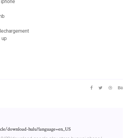
 iphone
0mb
telechargement
n up
ticle/download-hulu?language=en_US