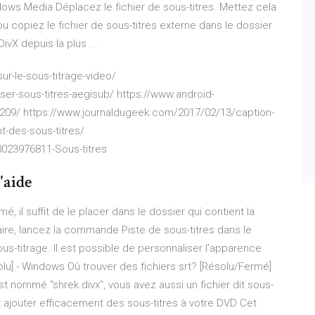
ows Media Déplacez le fichier de sous-titres. Mettez cela
u copiez le fichier de sous-titres externe dans le dossier
DivX depuis la plus ...
ur-le-sous-titrage-video/
er-sous-titres-aegisub/ https://www.android-
8209/ https://www.journaldugeek.com/2017/02/13/caption-
t-des-sous-titres/
0023976811-Sous-titres
'aide
é, il suffit de le placer dans le dossier qui contient la
aire, lancez la commande Piste de sous-titres dans le
us-titrage. Il est possible de personnaliser l’apparence
solu] - Windows Où trouver des fichiers srt? [Résolu/Fermé]
est nommé "shrek.divx", vous avez aussi un fichier dit sous-
nt ajouter efficacement des sous-titres à votre DVD Cet