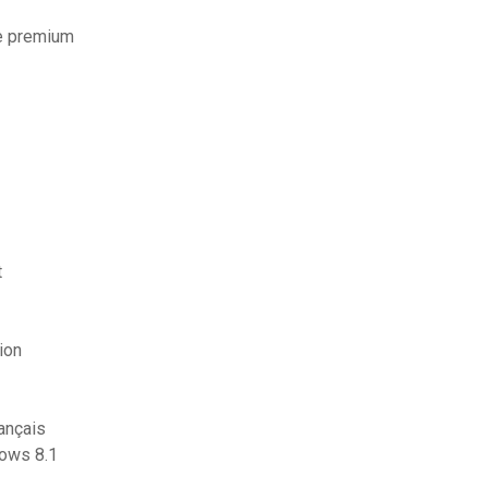
le premium
t
ion
ançais
dows 8.1