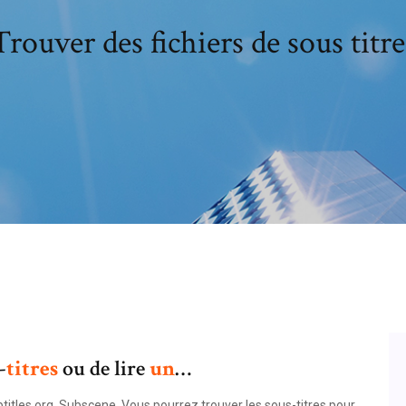
Trouver des fichiers de sous titre
-
titres
ou de lire
un
…
btitles.org. Subscene. Vous pourrez trouver les sous-titres pour