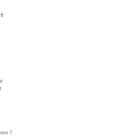
 8
it
t
dows 7