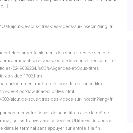
ne.
003/ajout-de-sous-titres-des-videos-sur-linkedin?lang=fr
er-telecharger-facilement-des-sous-titres-de-series-et-
.com/comment-faire-pour-ajouter-des-sous-titres-dun-film-
articles/224968828-L%C3%A9gendes-et-Sous-titres
titres-video-1703.htm
dinateur/comment-mettre-des-sous-titres-sur-un-film-
fr/video-tips/download-subtitles.html
003/ajout-de-sous-titres-des-videos-sur-linkedin?lang=fr
par nommer votre fichier de sous-titres avec le même
minal, qui se trouve dans le dossier Utilitaires du dossier
 dans le terminal sans appuyer sur entrée à la fin .