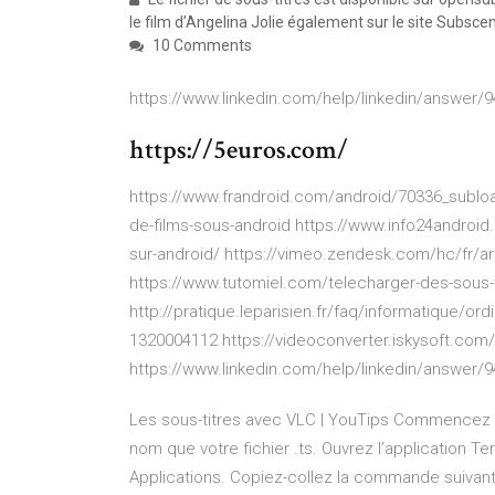
le film d’Angelina Jolie également sur le site Subsce
10 Comments
https://www.linkedin.com/help/linkedin/answer/94
https://5euros.com/
https://www.frandroid.com/android/70336_subload
de-films-sous-android https://www.info24android
sur-android/ https://vimeo.zendesk.com/hc/fr/
https://www.tutomiel.com/telecharger-des-sous-
http://pratique.leparisien.fr/faq/informatique/or
1320004112 https://videoconverter.iskysoft.com/
https://www.linkedin.com/help/linkedin/answer/94
Les sous-titres avec VLC | YouTips Commencez 
nom que votre fichier .ts. Ouvrez l’application Ter
Applications. Copiez-collez la commande suivante