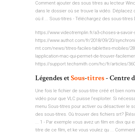
Comment ajouter des sous titres au lecteur Wind
dans le dossier où se trouve la vidéo. Déplacez o
où il ... Sous-titres - Téléchargez des sous-titres 
https://www.videotremplin.fr/a3-choses-a-savoir-s
https://www.authot.com/fr/2018/09/20/synchronis
mt.com/news/titres-faciles-tablettes-mobiles/2
lapplication-mac-qui-permet-de-trouver-facilemen
https://support.techsmith.com/hc/fr/articles/36
Légendes et
Sous
-
titres
- Centre d
Une fois le fichier de sous-titre créé et bien nomm
vidéo pour que VLC puisse l’exploiter. Si nécess
menu Sous-titres pour activer ou désactiver le so
des sous-titres. Où trouver des fichiers srt? [Ré
... 1 - Par exemple vous avez un film en divx qui 
titre de ce film, et ke vous voulez qu ... Comme