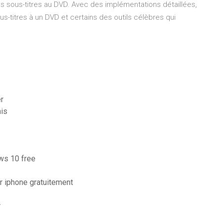
s sous-titres au DVD. Avec des implémentations détaillées,
s-titres à un DVD et certains des outils célèbres qui
r
ais
ows 10 free
 iphone gratuitement
r